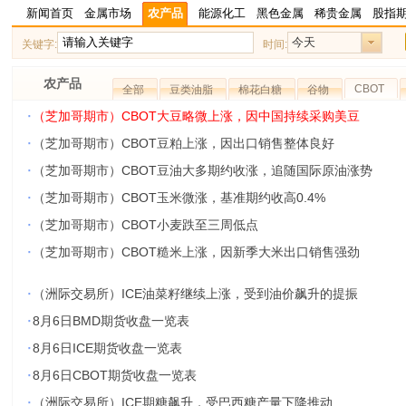
新闻首页
金属市场
农产品
能源化工
黑色金属
稀贵金属
股指
今天
关键字:
时间:
农产品
CBOT
全部
豆类油脂
棉花白糖
谷物
·
（芝加哥期市）CBOT大豆略微上涨，因中国持续采购美豆
·
（芝加哥期市）CBOT豆粕上涨，因出口销售整体良好
·
（芝加哥期市）CBOT豆油大多期约收涨，追随国际原油涨势
·
（芝加哥期市）CBOT玉米微涨，基准期约收高0.4%
·
（芝加哥期市）CBOT小麦跌至三周低点
·
（芝加哥期市）CBOT糙米上涨，因新季大米出口销售强劲
·
（洲际交易所）ICE油菜籽继续上涨，受到油价飙升的提振
·
8月6日BMD期货收盘一览表
·
8月6日ICE期货收盘一览表
·
8月6日CBOT期货收盘一览表
·
（洲际交易所）ICE期糖飙升，受巴西糖产量下降推动