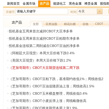
新闻首页
金属市场
农产品
能源化工
黑色金属
稀贵金属
股指
今天
关键字:
时间:
农产品
CBOT
全部
豆类油脂
棉花白糖
谷物
·
投机基金五周来首次减持CBOT大豆净多单
·
投机基金五周来首次减持CBOT豆粕期市净多单
·
投机基金连续第二周削减在CBOT豆油的净多单
·
（阿根廷大豆现货）本周大豆价格下跌0.4%
·
（美国大豆现货）本周大豆价格下跌1.2%
·
（芝加哥期市）CBOT大豆期货连续第二周下跌
·
（芝加哥期市）CBOT豆粕下跌，基准期约收低1%；周线收低2
·
（芝加哥期市）CBOT豆油追随原油上涨；周线收高1.5%
·
（芝加哥期市）CBOT玉米横盘整理，周线收低0.4%
·
（芝加哥期市）CBOT小麦反弹上涨；周线略微收高
·
（芝加哥期市）CBOT糙米期货本周上涨1.9%